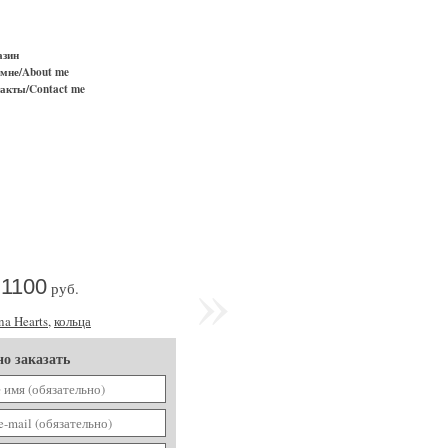
азин
мне/About me
акты/Contact me
»
1100
руб.
na Hearts
,
кольца
о заказать