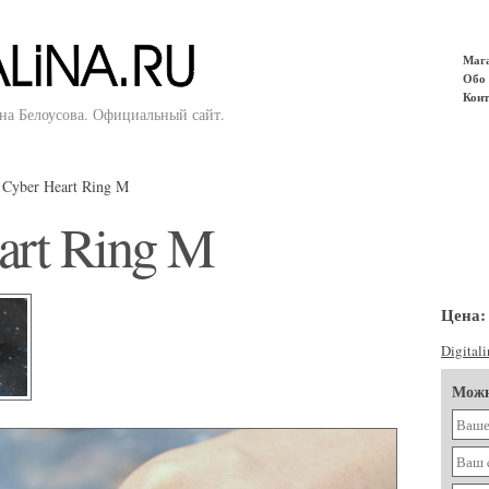
Маг
Обо 
Конт
ина Белоусова. Официальный сайт.
»
Cyber Heart Ring M
art Ring M
Цена:
Digitali
Можн