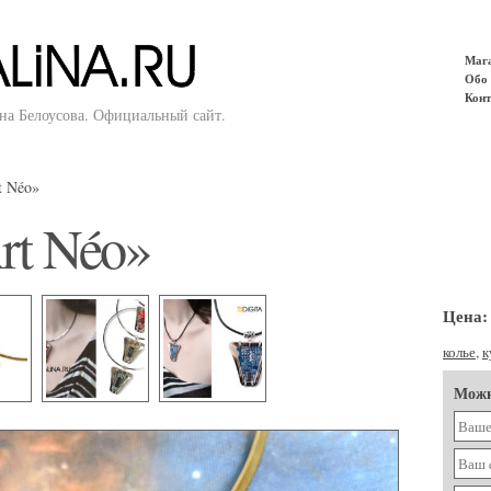
Маг
Обо 
Конт
ина Белоусова. Официальный сайт.
t Néo»
rt Néo»
Цена:
колье
,
к
Можн