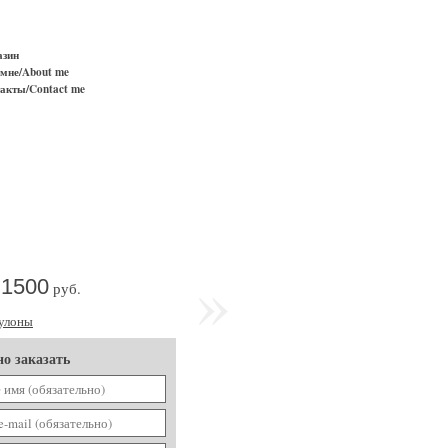
азин
мне/About me
акты/Contact me
»
1500
руб.
улоны
о заказать