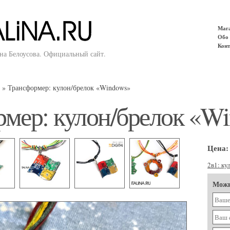
Маг
Обо 
Конт
ина Белоусова. Официальный сайт.
»
Трансформер: кулон/брелок «Windows»
мер: кулон/брелок «W
Цена:
2в1: ку
Можн