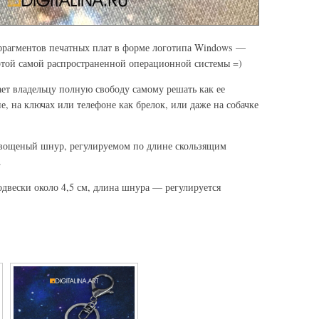
фрагментов печатных плат в форме логотипа Windows —
этой самой распространенной операционной системы =)
ает владельцу полную свободу самому решать как ее
е, на ключах или телефоне как брелок, или даже на собачке
вощеный шнур, регулируемом по длине скользящим
й.
двески около 4,5 см, длина шнура — регулируется