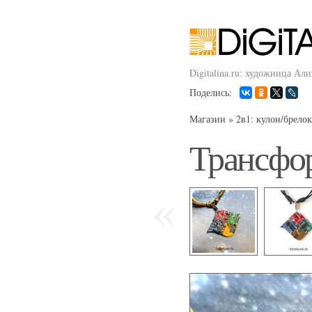
Digitalina.ru: художница Ал
Поделись:
Магазин
»
2в1: кулон/брелок
Трансфор
«