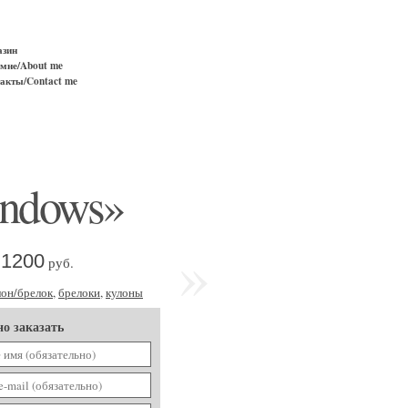
азин
мне/About me
акты/Contact me
indows»
»
1200
руб.
лон/брелок
,
брелоки
,
кулоны
о заказать